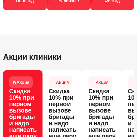
Перевод
Наличные
QR-код
Акции клиники
Акция
Акция
Акция
Скидка
Скидка
Скидка
Ск
10% при
10% при
10% при
10
первом
первом
первом
пе
вызове
вызове
вызове
вы
бригады
бригады
бригады
бр
и надо
и надо
и надо
и 
написать
написать
написать
на
еще пару
еще пару
еще пару
ещ