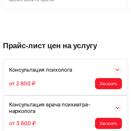
Прайс-лист цен на услугу
Консультация психолога
от 2 800 ₽
Заказать
Психодиагностическое интервью, анализ
Консультация врача психиатра-
личностных характеристик, выявление
нарколога
деструктивных моделей поведения и разработка
индивидуальной стратегии психологической
от 3 600 ₽
Заказать
поддержки.