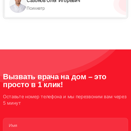
Сазонов Олег Игоревич
Психиатр
Вызвать врача на дом – это
просто в 1 клик!
Оставьте номер телефона и мы перезвоним вам через
5 минут
Имя