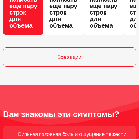
еще пару
еще пару
еще пару
ещ
строк
строк
строк
ст
для
для
для
дл
объема
объема
объема
об
Все акции
Вам знакомы эти симптомы?
Сильная головная боль и ощущение тяжести.