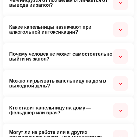
Чем инфузия от похмелья отличается от
вывода из запоя?
Во втором случае у пациента обычно наблюдается
Какие капельницы назначают при
абстиненция — сильное влечение к спиртному из-за
алкогольной интоксикации?
развившейся зависимости. Поэтому нужно
дополнительно купировать патологическую тягу, а также
мотивировать человека на дальнейшее лечение от
Обычно назначают детокс-капельницы с глюкозой,
Почему человек не может самостоятельно
зависимости.
солевыми растворами, витаминами группы B, магнезией,
выйти из запоя?
гепатопротекторами и седативными средствами.
Из-за нарушенного обмена веществ, сильной тяги к
Можно ли вызвать капельницу на дом в
алкоголю, психологической зависимости и выраженного
выходной день?
абстинентного синдрома.
Да, наша наркологические служба работает
Кто ставит капельницу на дому —
круглосуточно, включая выходные и праздники.
фельдшер или врач?
Обычно капельницу ставит фельдшер или медсестра, но
Могут ли на работе или в других