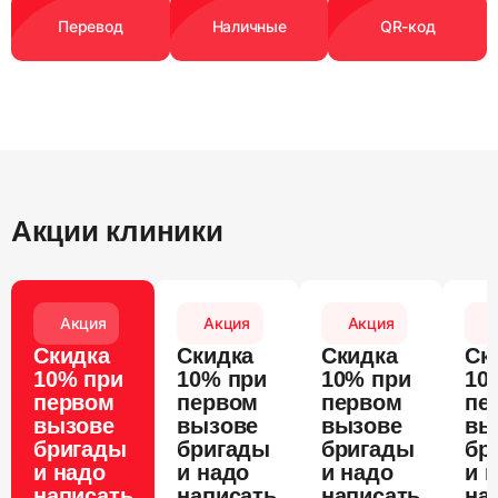
Перевод
Наличные
QR-код
Акции клиники
Акция
Акция
Акция
Скидка
Скидка
Скидка
Ск
10% при
10% при
10% при
10
первом
первом
первом
пе
вызове
вызове
вызове
вы
бригады
бригады
бригады
бр
и надо
и надо
и надо
и 
написать
написать
написать
на