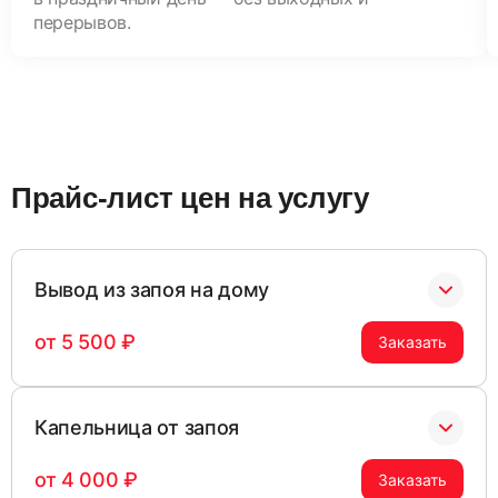
перерывов.
Прайс-лист цен на услугу
Вывод из запоя на дому
от 5 500 ₽
Заказать
Включает две капельницы, симптоматическую
Капельница от запоя
терапию и регулярный мониторинг жизненных
показателей. Обеспечивает безопасную
от 4 000 ₽
Заказать
стабилизацию состояния и снижение риска